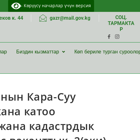
- Көрүүсү начарлар үчүн версия
СОЦ.
ков к. 44
gazr@mail.gov.kg
ТАРМАКТА
Р
лар
Биздин кызматтар
Көп бериле турган сурооло
нын Кара-Суу
ана катоо
жана кадастрдык