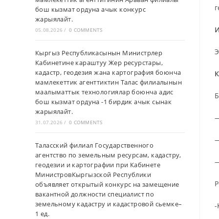
г
бош кызмат ордуна ачык конкурс
жарыялайт.
И
05.08.2026
/
0 COMMENTS
Э
Кыргыз Республикасынын Министрлер
Кабинетине караштуу Жер ресурстары,
кадастр, геодезия жана картография боюнча
К
мамлекеттик агенттиктин Талас филиалынын
маалыматтык технологиялар боюнча адис
Б
бош кызмат ордуна -1 бирдик ачык сынак
жарыялайт.
—
31.07.2026
/
0 COMMENTS
—
Таласский филиал Государственного
агентство по земельным ресурсам, кадастру,
—
геодезии и картографии при Кабинете
МинистровКыргызской Республики
Р
объявляет открытый конкурс на замещение
вакантной должности специалист по
земельному кадастру и кадастровой сьемке–
-
1 ед.