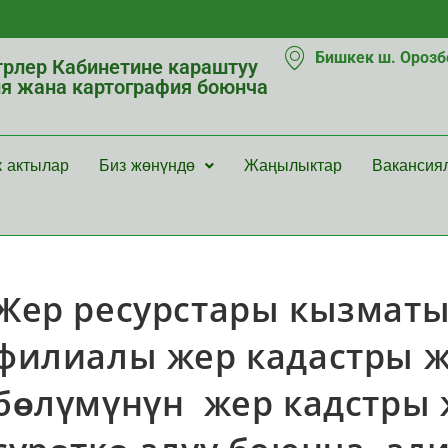
Бишкек ш. Орозбе
рлер Кабинетине караштуу
ия жана картография боюнча
к актылар
Биз жөнүндө
Жаңылыктар
Вакансия
Жер ресурстары кызматы
филиалы жер кадастры ж
бɵлүмүнүн жер кадстры 