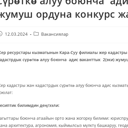
сүрɵткɵ алуу боюнча ади
жумуш ордуна конкурс 
12.03.2024
Вакансиялар
ер ресурстары кызматынын Кара-Суу филиалы жер кадастры
адастрдык сүрɵткɵ алуу боюнча адис ваканттык 2(эки) жум
ер кадастры жан кадастрдык сүрɵткɵ алуу боюнча адис кызмат
оюлат:
есиптик билимдин деңгээли:
агыттары боюнча атаайын орто жана жогорку билими: юриспру
ана архитектура, агрономия, кыймылсыз мүлктү башкаруу, гео