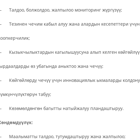
 Талдоо, болжолдоо, жалпылоо мониторинг жүргүзүү;
 Тезинен чечим кабыл алуу жана алардын кесепеттери үчүн
оопкерчилик;
 Кызыкчылыктардын кагылышуусуна алып келген көйгөйлүү
ырдаалдарды өз убагында аныктоо жана чечүү;
 Көйгөйлөрдү чечүү үчүн инновациялык ыкмаларды колдону
үмкүнчүлүктөрүн табуу;
 Көзөмөлдөнгөн багытты натыйжалуу пландаштыруу.
өндөмдүүлүк:
 Маалыматты талдоо, тутумдаштыруу жана жалпылоо;