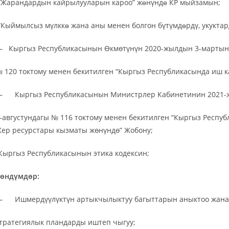
“Жарандардын кайрылууларын кароо” жɵнүндɵ КР мыйзамын;
“Кыймылсыз мүлккɵ жана аны менен болгон бүтүмдɵрдү, укукта
 Кыргыз Республикасынын Өкмөтүнүн 2020-жылдын 3-мартын
 120 токтому менен бекитилген “Кыргыз Республикасында иш к
 Кыргыз Республикасынын Министрлер Кабинетинин 2021
-августундагы № 116 токтому менен бекитилген “Кыргыз Респ
ер ресурстары кызматы жөнүндө” Жобону;
Кыргыз Республикасынын этика кодексин;
өндүмдөр:
 Ишмердүүлүктүн артыкчылыктуу багыттарын аныктоо жана
тратегиялык пландарды иштеп чыгуу;