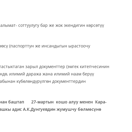
алымат- соттуулугу бар же жок экендигин көрсөтүү
мөсү (паспорттун же инсандыгын ырастоочу
астыктаган зарыл документтер (эмгек китепчесинин
үндө, илимий даража жана илимий наам берүү
абынан күбөлөндүрүлгөн документтердин
нан
баштап
27-мартын
кошо алуу менен
Кара-
башкы адис А.К.Дунгуевдин жумушчу бөлмөсүнө