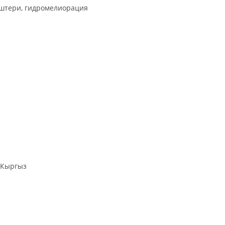
иштери, гидромелиорация
 Кыргыз