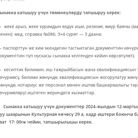
ынакка катышуу үчүн төмөнкүлөрдү тапшыруу керек:
 жеке арыз, жеке курамдын өздүк иши, резюме, өмүр баяны (ма
енен); мед. справка №086; 3×4 сүрөт — 3 даана;
 паспорттун же ким экендигин тастыктаган документтин көчүр
окументтин түп нускасы сынакка келгенден кийин көрсөтүлөт);
 кесиптик билимин, иш тажрыйбасын жана квалификациясын т
өчүрмөсү, билими жөнүндө, квалификациясын жогорулатуу жөн
өнүндө, нотариус же персонал менен иштөө башкармалыгы тар
өчүрмөлөрү) иштеген жериндеги кызматтар.
ынакка катышуу үчүн документтер 2024-жылдын
12-марты
уу шаарынын Культурная көчөсү 29 а, кадр иштери боюнча 
аат 17: 00г
ɵ
чейин, тапшырылышы керек.