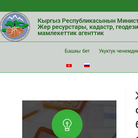
Кыргыз Республикасынын Минист
Жер ресурстары, кадастр, геодез
мамлекеттик агенттик
Башкы бет
Укуктук ченемди