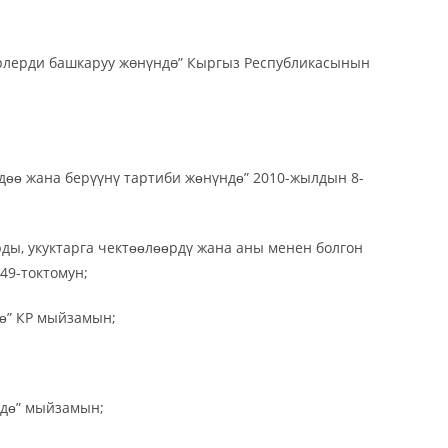
рлерди башкаруу жөнүндө” Кыргыз Республикасынын
дɵɵ жана берүүнү тартиби жɵнүндɵ” 2010-жылдын 8-
ы, укуктарга чектɵɵлɵɵрдү жана аны менен болгон
49-токтомун;
дɵ” КР мыйзамын;
ндɵ” мыйзамын;