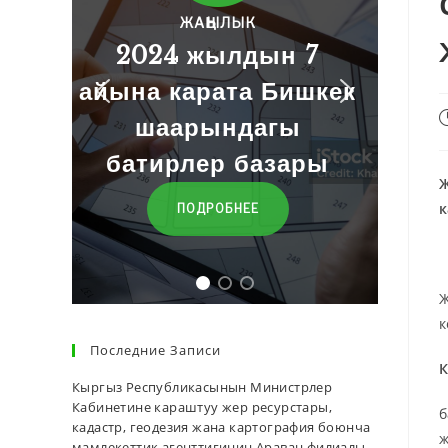
АҢЫЛЫК
 жылдын 7
Баалар
арата Бишкек
рындагы
ӨТҮҮ
лер базары
Ж
к
ОДРОБНЕЕ
Ж
к
Последние Записи
К
Кыргыз Республикасынын Министрлер
Кабинетине караштуу жер ресурстары,
б
кадастр, геодезия жана картография боюнча
ж
мамлекеттик агенттигинин Араван филиалы