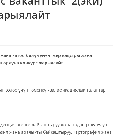
с ваканттык 2(эки)
жарыялайт
 жана катоо бɵлүмүнүн жер кадстры жана
уш ордуна конкурс жарыялайт
ын ээлөө үчүн төмөнкү квалификациялык талаптар
денция, жерге жайгаштыруу жана кадастр, курулуш
дезия жана аралыкты байкаштыруу, картография жана