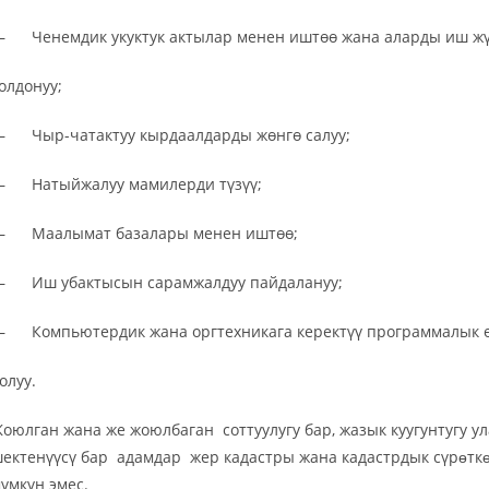
 Ченемдик укуктук актылар менен иштөө жана аларды иш ж
олдонуу;
 Чыр-чатактуу кырдаалдарды жөнгө салуу;
 Натыйжалуу мамилерди түзүү;
 Маалымат базалары менен иштөө;
 Иш убактысын сарамжалдуу пайдалануу;
 Компьютердик жана оргтехникага керектүү программалык ө
олуу.
оюлган жана же жоюлбаган соттуулугу бар, жазык куугунтугу у
ектенүүсү бар адамдар жер кадастры жана кадастрдык сүрɵт
үмкүн эмес.