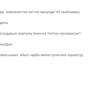
рды мамлекеттик каттоо жɵнүндɵ” КР мыйзамын;
дагы
агаздарын жүргүзүү боюнча Типтүү нускамасын”;
-жылдын
убликасынын Айыл чарба министрлигине караштуу