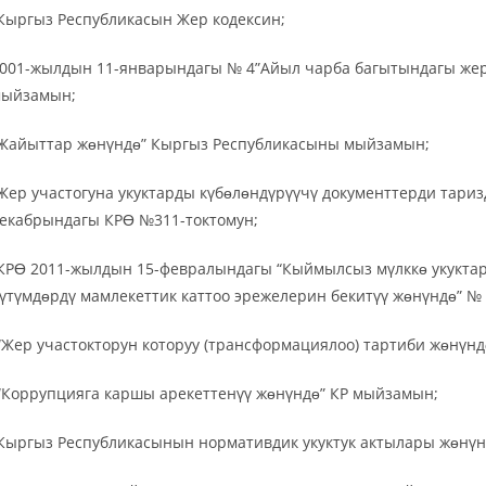
Кыргыз Республикасын Жер кодексин;
001-жылдын 11-январындагы № 4”Айыл чарба багытындагы же
ыйзамын;
Жайыттар жɵнүндɵ” Кыргыз Республикасыны мыйзамын;
Жер участогуна укуктарды күбɵлɵндүрүүчү документтерди тариз
екабрындагы КРƟ №311-токтомун;
КРƟ 2011-жылдын 15-февралындагы “Кыймылсыз мүлккɵ укуктард
үтүмдɵрдү мамлекеттик каттоо эрежелерин бекитүү жɵнүндɵ” № 
“Жер участокторун которуу (трансформациялоо) тартиби жɵнүн
“Коррупцияга каршы арекеттенүү жɵнүндɵ” КР мыйзамын;
Кыргыз Республикасынын нормативдик укуктук актылары жɵнү