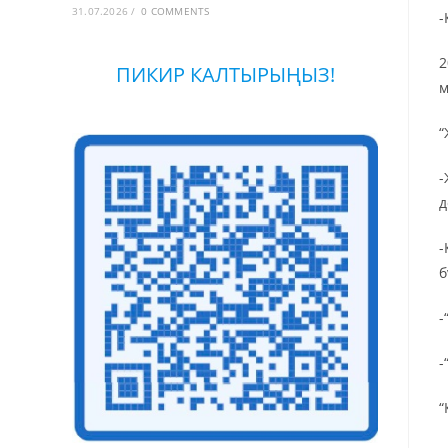
31.07.2026
/
0 COMMENTS
-
2
ПИКИР КАЛТЫРЫҢЫЗ!
м
“
-
д
-
б
-
-
“