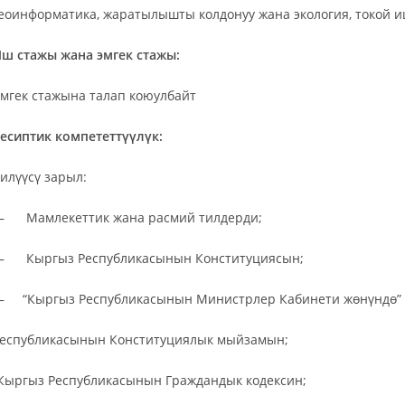
еоинформатика, жаратылышты колдонуу жана экология, токой 
ш стажы жана эмгек стажы:
мгек стажына талап коюулбайт
есиптик компететтүүлүк:
илүүсү зарыл:
 Мамлекеттик жана расмий тилдерди;
 Кыргыз Республикасынын Конституциясын;
 “Кыргыз Республикасынын Министрлер Кабинети жөнүндө”
еспубликасынын Конституциялык мыйзамын;
Кыргыз Республикасынын Граждандык кодексин;