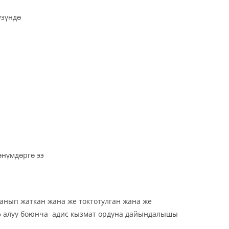
үзүндө
нүмдөргө ээ
ланып жаткан жана же токтотулган жана же
кɵ алуу боюнча адис кызмат ордуна дайындалышы