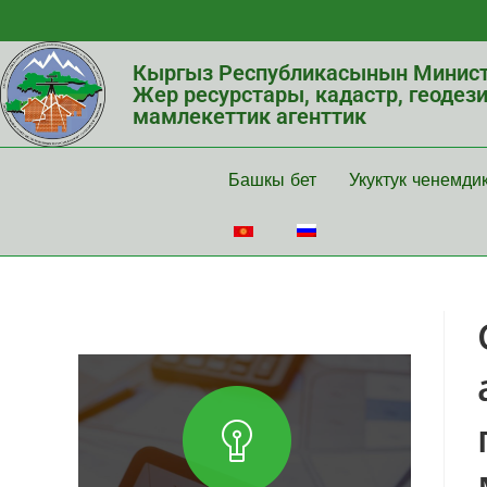
Кыргыз Республикасынын Минист
Жер ресурстары, кадастр, геодез
мамлекеттик агенттик
Башкы бет
Укуктук ченемди