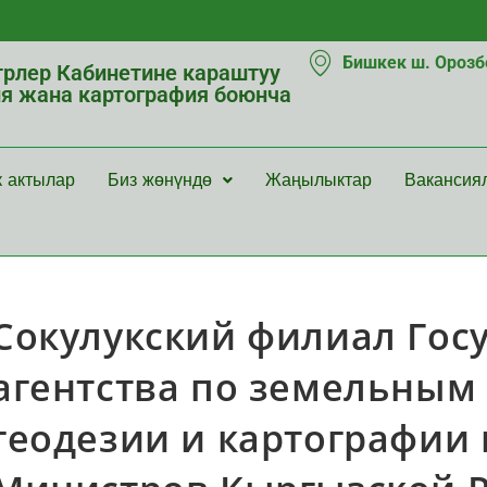
Бишкек ш. Орозбе
рлер Кабинетине караштуу
ия жана картография боюнча
к актылар
Биз жөнүндө
Жаңылыктар
Вакансия
Сокулукский филиал Гос
агентства по земельным 
геодезии и картографии