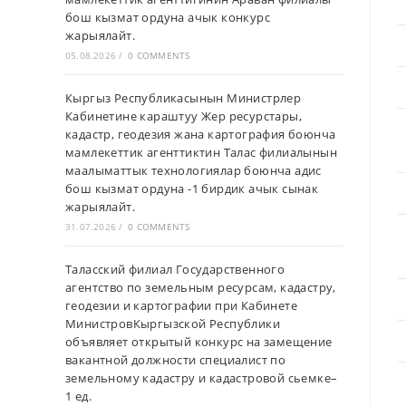
бош кызмат ордуна ачык конкурс
жарыялайт.
05.08.2026
/
0 COMMENTS
Кыргыз Республикасынын Министрлер
Кабинетине караштуу Жер ресурстары,
кадастр, геодезия жана картография боюнча
мамлекеттик агенттиктин Талас филиалынын
маалыматтык технологиялар боюнча адис
бош кызмат ордуна -1 бирдик ачык сынак
жарыялайт.
31.07.2026
/
0 COMMENTS
Таласский филиал Государственного
агентство по земельным ресурсам, кадастру,
геодезии и картографии при Кабинете
МинистровКыргызской Республики
объявляет открытый конкурс на замещение
вакантной должности специалист по
земельному кадастру и кадастровой сьемке–
1 ед.