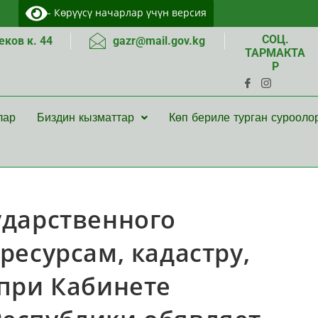
- Көрүүсү начарлар үчүн версия
СОЦ.
ков к. 44
gazr@mail.gov.kg
ТАРМАКТА
Р
лар
Биздин кызматтар
Көп бериле турган сурооло
ударственного
ресурсам, кадастру,
 при Кабинете