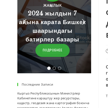
ын 7
Баалар
 Бишкек
агы
ӨТҮҮ
азары
Е
Последние Записи
Кыргыз Республикасынын Министрлер
Т
Кабинетине караштуу жер ресурстары,
кадастр, геодезия жана картография боюнча
мамлекеттик агенттигинин Араван филиалы