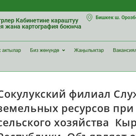
Бишкек ш. Орозбе
рлер Кабинетине караштуу
ия жана картография боюнча
к актылар
Биз жөнүндө
Жаңылыктар
Вакансия
Сокулукский филиал Сл
земельных ресурсов при
сельского хозяйства Кы