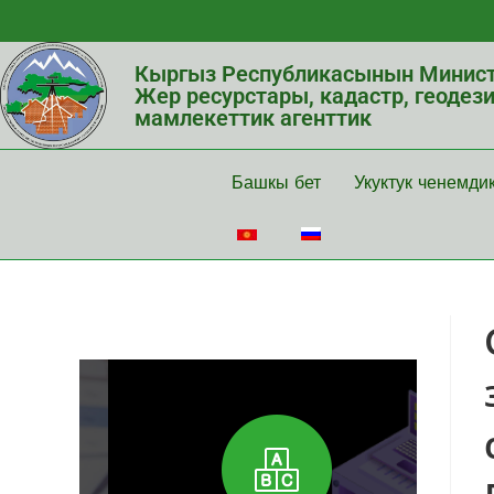
Кыргыз Республикасынын Минист
Жер ресурстары, кадастр, геодез
мамлекеттик агенттик
Башкы бет
Укуктук ченемди