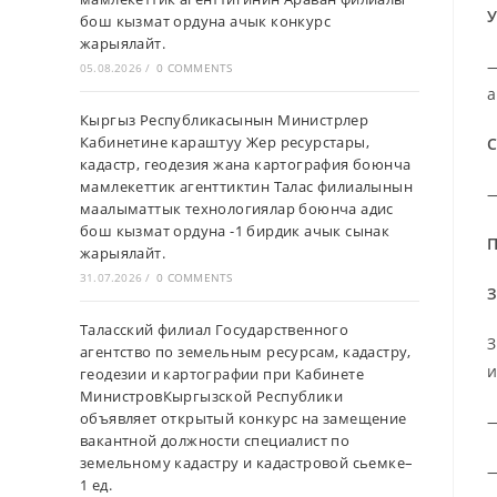
У
бош кызмат ордуна ачык конкурс
жарыялайт.
—
05.08.2026
/
0 COMMENTS
а
Кыргыз Республикасынын Министрлер
Кабинетине караштуу Жер ресурстары,
С
кадастр, геодезия жана картография боюнча
мамлекеттик агенттиктин Талас филиалынын
—
маалыматтык технологиялар боюнча адис
бош кызмат ордуна -1 бирдик ачык сынак
П
жарыялайт.
31.07.2026
/
0 COMMENTS
З
Таласский филиал Государственного
З
агентство по земельным ресурсам, кадастру,
и
геодезии и картографии при Кабинете
МинистровКыргызской Республики
объявляет открытый конкурс на замещение
—
вакантной должности специалист по
земельному кадастру и кадастровой сьемке–
—
1 ед.