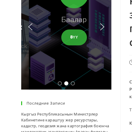
Баалар
ӨТҮҮ
С
Р
к
Последние Записи
Т
Кыргыз Республикасынын Министрлер
Кабинетине караштуу жер ресурстары,
К
кадастр, геодезия жана картография боюнча
мамлекеттик агенттигинин Араван филиалы