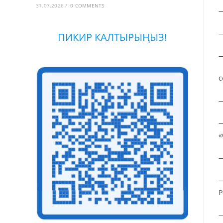
31.07.2026
/
0 COMMENTS
—
—
ПИКИР КАЛТЫРЫҢЫЗ!
—
с
—
—
«
—
—
Р
—