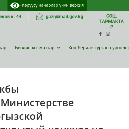
- Көрүүсү начарлар үчүн версия
СОЦ.
ков к. 44
gazr@mail.gov.kg
ТАРМАКТА
Р
лар
Биздин кызматтар
Көп бериле турган сурооло
ужбы
 Министерстве
ргызской