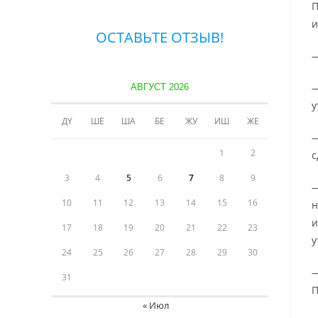
П
и
ОСТАВЬТЕ ОТЗЫВ!
—
—
АВГУСТ 2026
у
ДҮ
ШЕ
ША
БЕ
ЖУ
ИШ
ЖЕ
—
1
2
с
3
4
5
6
7
8
9
—
10
11
12
13
14
15
16
н
и
17
18
19
20
21
22
23
у
24
25
26
27
28
29
30
—
31
П
« Июл