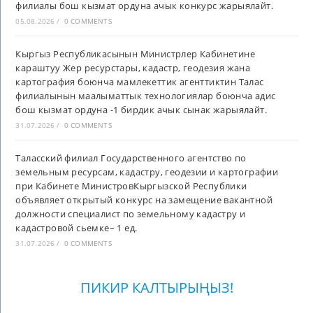
филиалы бош кызмат ордуна ачык конкурс жарыялайт.
05.08.2026
/
0 COMMENTS
Кыргыз Республикасынын Министрлер Кабинетине
караштуу Жер ресурстары, кадастр, геодезия жана
картография боюнча мамлекеттик агенттиктин Талас
филиалынын маалыматтык технологиялар боюнча адис
бош кызмат ордуна -1 бирдик ачык сынак жарыялайт.
31.07.2026
/
0 COMMENTS
Таласский филиал Государственного агентство по
земельным ресурсам, кадастру, геодезии и картографии
при Кабинете МинистровКыргызской Республики
объявляет открытый конкурс на замещение вакантной
должности специалист по земельному кадастру и
кадастровой сьемке– 1 ед.
31.07.2026
/
0 COMMENTS
ПИКИР КАЛТЫРЫҢЫЗ!