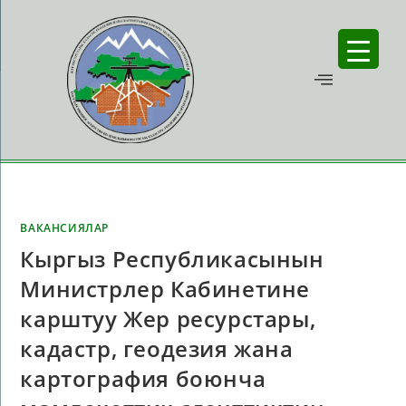
ВАКАНСИЯЛАР
Кыргыз Республикасынын
Министрлер Кабинетине
карштуу Жер ресурстары,
кадастр, геодезия жана
картография боюнча