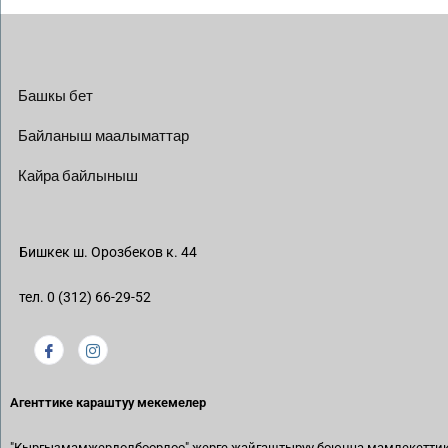
Башкы бет
Байланыш маалыматтар
Кайра байлыныш
Бишкек ш. Орозбеков к. 44
тел. 0 (312) 66-29-52
Агенттике караштуу мекемелер
"Кыргызмамжердолбоорлоо" жерге жайгаштыруу боюнча мамлекетти