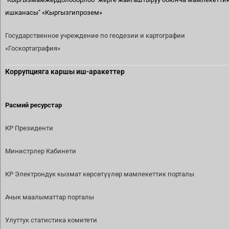
ишканасы"
«Кыргызгипрозем»
Государственное учреждение по геодезии и картографии
«Госкортаграфия»
Коррупцияга каршы иш-аракеттер
Расмий ресурстар
КР Президенти
Министрлер Кабинети
КР Электрондук кызмат көрсөтүүлөр мамлекеттик порталы
Ачык маалыматтар порталы
Улуттук статистика комитети