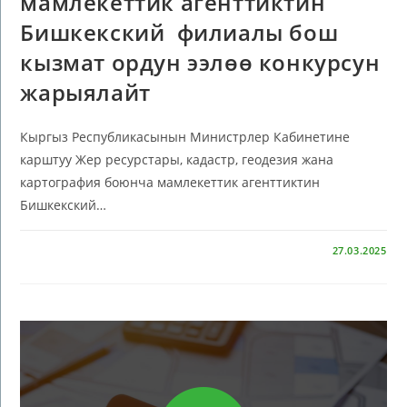
мамлекеттик агенттиктин
Бишкекский филиалы бош
кызмат ордун ээлөө конкурсун
жарыялайт
Кыргыз Республикасынын Министрлер Кабинетине
карштуу Жер ресурстары, кадастр, геодезия жана
картография боюнча мамлекеттик агенттиктин
Бишкекский…
КОММЕНТАРИЙЛЕР ӨЧҮРҮЛГӨН
27.03.2025