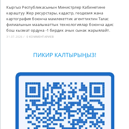
Кыргыз Республикасынын Министрлер Кабинетине
караштуу Жер ресурстары, кадастр, геодезия жана
картография боюнча мамлекеттик агенттиктин Талас
филиалынын маалыматтык технологиялар боюнча адис
бош кызмат ордуна -1 бирдик ачык сынак жарыялайт.
31.07.2026
/
0 КОММЕНТАРИЕВ
ПИКИР КАЛТЫРЫҢЫЗ!