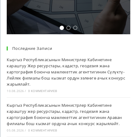
Последние Записи
Кыргыз Республикасынын Министрлер Кабинетине
караштуу Жер ресурстары, кадастр, геодезия жана
картография боюнча мамлекеттик агенттигинин Сүлүктү-
Лейлек филиалы бош кызмат ордун ээлөөгө ачык конкурс
жарыялайт.
10.08.2026
/
0 КОММЕНТАРИЕВ
Кыргыз Республикасынын Министрлер Кабинетине
караштуу жер ресурстары, кадастр, геодезия жана
картография боюнча мамлекеттик агенттигинин Араван
филиалы бош кызмат ордуна ачык конкурс жарыялайт.
05.08.2026
/
0 КОММЕНТАРИЕВ