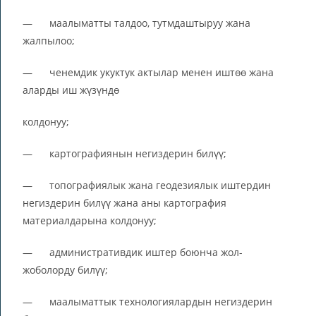
— маалыматты талдоо, тутмдаштыруу жана
жалпылоо;
— ченемдик укуктук актылар менен иштөө жана
аларды иш жүзүндө
колдонуу;
— картографиянын негиздерин билүү;
— топографиялык жана геодезиялык иштердин
негиздерин билүү жана аны картография
материалдарына колдонуу;
— административдик иштер боюнча жол-
жоболорду билүү;
— маалыматтык технологиялардын негиздерин