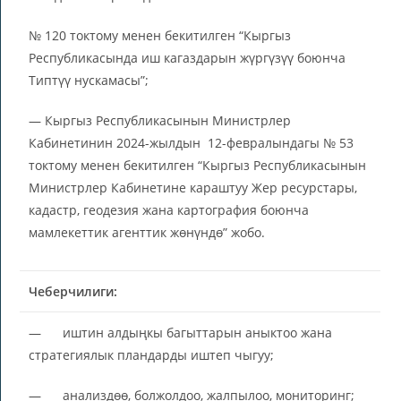
№ 120 токтому менен бекитилген “Кыргыз
Республикасында иш кагаздарын жүргүзүү боюнча
Типтүү нускамасы”;
— Кыргыз Республикасынын Министрлер
Кабинетинин 2024-жылдын 12-февралындагы № 53
токтому менен бекитилген “Кыргыз Республикасынын
Министрлер Кабинетине караштуу Жер ресурстары,
кадастр, геодезия жана картография боюнча
мамлекеттик агенттик жөнүндө” жобо.
Чеберчилиги:
— иштин алдыңкы багыттарын аныктоо жана
стратегиялык пландарды иштеп чыгуу;
— анализдөө, болжолдоо, жалпылоо, мониторинг;