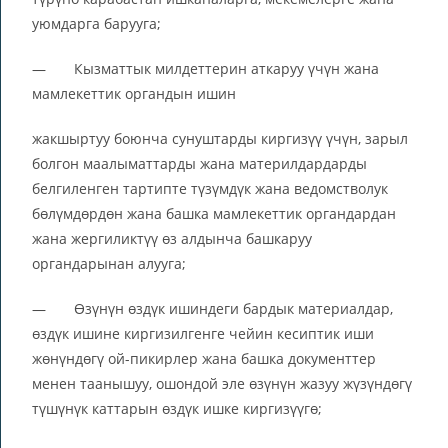
уюмдарга барууга;
— Кызматтык милдеттерин аткаруу үчүн жана
мамлекеттик органдын ишин
жакшыртуу боюнча сунуштарды киргизүү үчүн, зарыл
болгон маалыматтарды жана материлдардарды
белгиленген тартипте түзүмдүк жана ведомстволук
бөлүмдөрдөн жана башка мамлекеттик органдардан
жана жергиликтүү өз алдынча башкаруу
органдарынан алууга;
— Өзүнүн өздүк ишиндеги бардык материалдар,
өздүк ишине киргизилгенге чейин кесиптик иши
жөнүндөгү ой-пикирлер жана башка документтер
менен таанышуу, ошондой эле өзүнүн жазуу жүзүндөгү
түшүнүк каттарын өздүк ишке киргизүүгө;