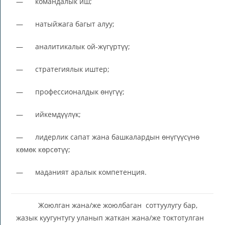
— командалык иш;
— натыйжага багыт алуу;
— аналитикалык ой-жүгүртүү;
— стратегиялык иштер;
— профессионалдык өнүгүү;
— ийкемдүүлүк;
— лидерлик сапат жана башкалардын өнүгүүсүнө
көмөк көрсөтүү;
— маданият аралык компетенция.
Жоюлган жана/же жоюлбаган соттуулугу бар,
жазык куугунтугу уланып жаткан жана/же токтотулган