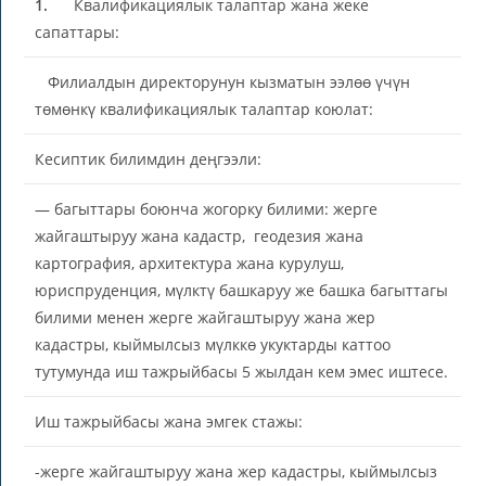
1.
Квалификациялык талаптар жана жеке
сапаттары:
Филиалдын директорунун кызматын ээлөө үчүн
төмөнкү квалификациялык талаптар коюлат:
Кесиптик билимдин деңгээли:
— багыттары боюнча жогорку билими: жерге
жайгаштыруу жана кадастр, геодезия жана
картография, архитектура жана курулуш,
юриспруденция, мүлктү башкаруу же башка багыттагы
билими менен жерге жайгаштыруу жана жер
кадастры, кыймылсыз мүлккө укуктарды каттоо
тутумунда иш тажрыйбасы 5 жылдан кем эмес иштесе.
Иш тажрыйбасы жана эмгек стажы:
-жерге жайгаштыруу жана жер кадастры, кыймылсыз