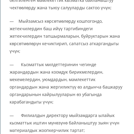
белгиленген мамлекеттик кызматка байланыштуу
чектөөлөрдү жана тыюу салууларды сактоо үчүн;
— Мыйзамсыз көрсөтмөлөрдү кошпогондо,
жетекчилердин баш ийүү тартибиндеги
жетекчилердин тапшырмаларын, буйруктарын жана
көрсөтмөлөрүн кечиктирип, сапатсыз аткаргандыгы
үчүн;
— Кызматтык милдеттеринин чегинде
жарандардын жана коомдук бирикмелердин,
мекемелердин, уюмдардын, мамлекеттик
органдардын жана жергиликтүү өз алдынча башкаруу
органдарынын кайрылууларын өз убагында
карабагандыгы үчүн;
— Филиалдын директору мыйзамдарга ылайык
кызматтык иштин мүнөзүнө байланыштуу зыян үчүн
материалдык жоопкерчилик тартат;