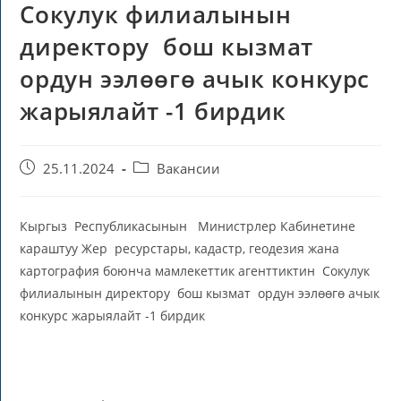
Сокулук филиалынын
директору бош кызмат
ордун ээлөөгө ачык конкурс
жарыялайт -1 бирдик
25.11.2024
Вакансии
Кыргыз Республикасынын Министрлер Кабинетине
караштуу Жер ресурстары, кадастр, геодезия жана
картография боюнча мамлекеттик агенттиктин Сокулук
филиалынын директору бош кызмат ордун ээлөөгө ачык
конкурс жарыялайт -1 бирдик