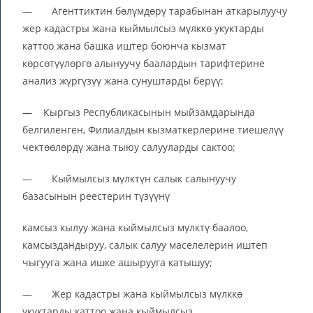
— Агенттиктин бөлүмдөрү тарабынан аткарылуучу
жер кадастры жана кыймылсыз мүлккө укуктарды
каттоо жана башка иштер боюнча кызмат
көрсөтүүлөргө алынуучу баалардын тарифтерине
анализ жүргүзүү жана сунуштарды берүү;
— Кыргыз Республикасынын мыйзамдарында
белгиленген, Филиалдын кызматкерлерине тиешелүү
чектөөлөрдү жана тыюу салууларды сактоо;
— Кыймылсыз мүлктүн салык салынуучу
базасынын реестерин түзүүнү
камсыз кылуу жана кыймылсыз мүлктү баалоо,
камсыздандыруу, салык салуу маселелерин иштеп
чыгууга жана ишке ашырууга катышуу;
— Жер кадастры жана кыймылсыз мүлккө
укуктарды каттоо жана кыймылсыз