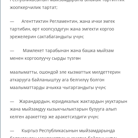
жоопкерчилик тартат;
— Агенттиктин Регламентин, жана ички эмгек
тартибин, өрт коопсуздугун жана эмгекти коргоо
эрежелерин сактабагандыгы үчүн;
— Мамлекет тарабынан жана башка мыйзам
менен коргоолуучу сырды түзгөн
маалыматты, ошондой эле кызматтык милдеттерин
аткарууга байланыштуу ага белгилүү болгон
маалыматтарды ачыкка чыгаргандыгы үчүн;
— Жарандардын, юридикалык жактардын укуктарын
жана мыйзамдуу кызыкчылыктарын бузууга алып
келген аракеттер же аракетсиздиги үчүн;
— Кыргыз Республикасынын мыйзамдарында