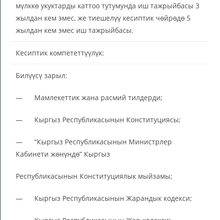
мүлккө укуктарды каттоо тутумунда иш тажрыйбасы 3
жылдан кем эмес, же тиешелүү кесиптик чөйрөдө 5
жылдан кем эмес иш тажрыйбасы.
Кесиптик компететтүүлүк:
Билүүсү зарыл:
— Мамлекеттик жана расмий тилдерди;
— Кыргыз Республикасынын Конституциясы;
— “Кыргыз Республикасынын Министрлер
Кабинети жөнүндө” Кыргыз
Республикасынын Конституциялык мыйзамы;
— Кыргыз Республикасынын Жарандык кодекси;