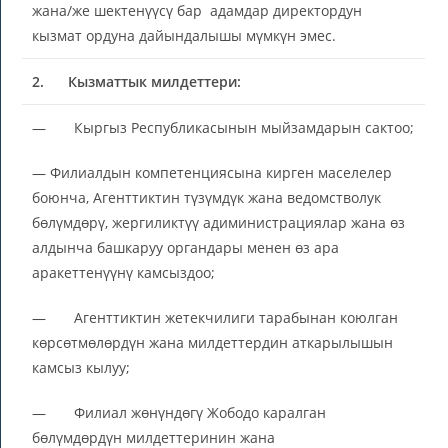
жана/же шектенүүсү бар адамдар директордун
кызмат ордуна дайындалышы мүмкүн эмес.
2.
Кызматтык милдеттери:
— Кыргыз Республикасынын мыйзамдарын сактоо;
— Филиалдын компетенциясына кирген маселелер
боюнча, Агенттиктин түзүмдүк жана ведомстволук
бөлүмдөрү, жергиликтүү адиминистрациялар жана өз
алдынча башкаруу органдары менен өз ара
аракеттенүүнү камсыздоо;
— Агенттиктин жетекчилиги тарабынан коюлган
көрсөтмөлөрдүн жана милдеттердин аткарылышын
камсыз кылуу;
— Филиал жөнүндөгү Жободо каралган
бөлүмдөрдүн милдеттеринин жана