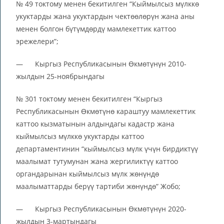
№ 49 токтому менен бекитилген “Кыймылсыз мүлккө
укуктарды жана укуктардын чектөөлөрүн жана аны
менен болгон бүтүмдөрдү мамлекеттик каттоо
эрежелери”;
— Кыргыз Республикасынын Өкмөтүнүн 2010-
жылдын 25-ноябрындагы
№ 301 токтому менен бекитилген “Кыргыз
Республикасынын Өкмөтүнө караштуу мамлекеттик
каттоо кызматынын алдындагы кадастр жана
кыймылсыз мүлккө укуктарды каттоо
департаментинин “кыймылсыз мүлк үчүн бирдиктүү
маалымат тутумунан жана жергиликтүү каттоо
органдарынан кыймылсыз мүлк жөнүндө
маалыматтарды берүү тартиби жөнүндө” Жобо;
— Кыргыз Республикасынын Өкмөтүнүн 2020-
жылдын 3-мартындагы