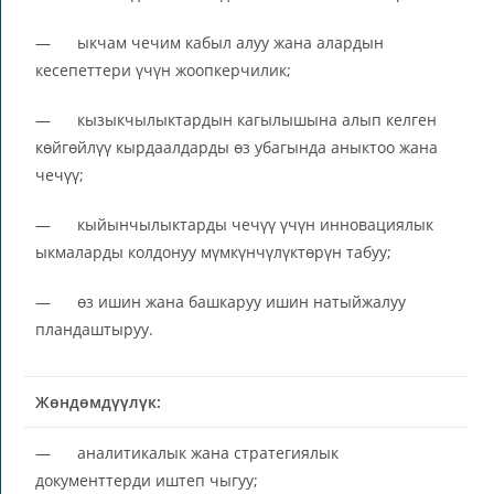
— ыкчам чечим кабыл алуу жана алардын
кесепеттери үчүн жоопкерчилик;
— кызыкчылыктардын кагылышына алып келген
көйгөйлүү кырдаалдарды өз убагында аныктоо жана
чечүү;
— кыйынчылыктарды чечүү үчүн инновациялык
ыкмаларды колдонуу мүмкүнчүлүктөрүн табуу;
— өз ишин жана башкаруу ишин натыйжалуу
пландаштыруу.
Жөндөмдүүлүк:
— аналитикалык жана стратегиялык
документтерди иштеп чыгуу;