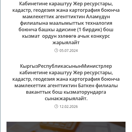
Кабинетине караштуу Жер ресурстары,
кадастр, геодезия жана картография боюнча
мамлекеттик агенттиктин Аламүдүн
филиалына маалымыттык техналогия
боюнча башкы адисине (1 бирдик) бош
кызмат ордун ээлөөгө ачык конкурс
жарыялайт
05.07.2024
КыргызРеспубликасынынМинистрлер
кабинетине караштуу Жер ресурстары,
кадастр, геодезия жана картография боюнча
мамлекеттик агенттиктин Баткен филиалы
ваканттык бош кызматорундарга
сынакжарыялайт.
12.02.2026