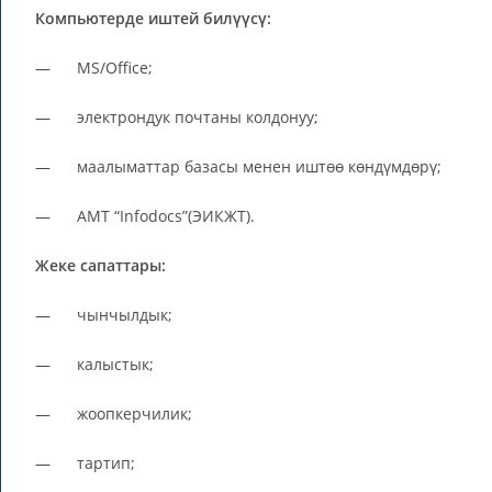
Компьютерде иштей билүүсү:
— MS/Office;
— электрондук почтаны колдонуу;
— маалыматтар базасы менен иштөө көндүмдөрү;
— АМТ “Infodocs”(ЭИКЖТ).
Жеке сапаттары:
— чынчылдык;
— калыстык;
— жоопкерчилик;
— тартип;