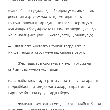
мүлккө болгон укуктардын бирдиктүү мамлекеттик
реестрин жургүзүү жаатында методикалык,
консультациялык, юридикалык колдоо көрсөтүү жана
Филиалдын бөлүмдөрүнүн кызматкерлерин даярдоо
жана квалификациясын жогорулатууну уюштуруу;
— Филиалга жүктөлгөн функцияларды жана
милдеттерди аткаруу үчүн иш сапарга баруу;
— Жер кадастры системасын өнүктүрүү жана
кыймылсыз мүлккө укуктарды
жана кыймылсыз мүлк рыногун, каттоонун эл аралык
тажрыйбасын изилдөө жана аларды практикага
киргизүү боюнча сунуштарды берүү;
— Филиалга жүктөлгөн милдеттерге ылайык башка
кызматтык милдеттерди аткаруу;