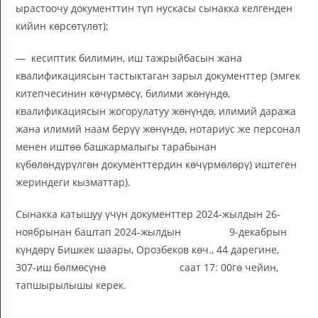
ырастоочу документтин түп нускасы сынакка келгенден
кийин көрсөтүлөт);
— кесиптик билимин, иш тажрыйбасын жана
квалификациясын тастыктаган зарыл документтер (эмгек
китепчесинин көчүрмөсү, билими жөнүндө,
квалификациясын жогорулатуу жөнүндө, илимий даража
жана илимий наам берүү жөнүндө, нотариус же персонал
менен иштөө башкармалыгы тарабынан
күбөлөндүрүлгөн документтердин көчүрмөлөрү) иштеген
жериндеги кызматтар).
Сынакка катышуу үчүн документтер 2024-жылдын 26-
ноябрынан баштап 2024-жылдын 9-декабрын
күндөрү Бишкек шаары, Орозбеков көч., 44 дарегине,
307-иш бөлмөсүнө саат 17: 00гө чейин,
тапшырылышы керек.