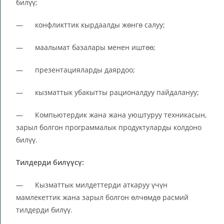
билүү;
— конфликттик кырдаалды жөнгө салуу;
— маалымат базалары менен иштөө;
— презентацияларды даярдоо;
— кызматтык убакытты рационалдуу пайдалануу;
— Компьютердик жана жана уюштуруу техникасын,
зарыл болгон программалык продуктуларды колдоно
билүү.
Тилдерди билүүсү:
— Кызматтык милдеттерди аткаруу үчүн
мамлекеттик жана зарыл болгон өлчөмдө расмий
тилдерди билүү.