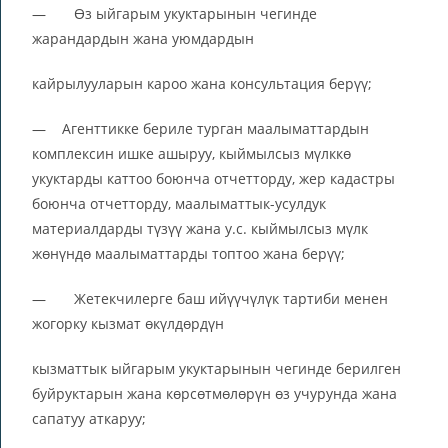
— Өз ыйгарым укуктарынын чегинде
жарандардын жана уюмдардын
кайрылууларын кароо жана консультация берүү;
— Агенттикке бериле турган маалыматтардын
комплексин ишке ашыруу, кыймылсыз мүлккө
укуктарды каттоо боюнча отчетторду, жер кадастры
боюнча отчетторду, маалыматтык-усулдук
материалдарды түзүү жана у.с. кыймылсыз мүлк
жөнүндө маалыматтарды топтоо жана берүү;
— Жетекчилерге баш ийүүчүлүк тартиби менен
жогорку кызмат өкүлдөрдүн
кызматтык ыйгарым укуктарынын чегинде берилген
буйруктарын жана көрсөтмөлөрүн өз учурунда жана
сапатуу аткаруу;