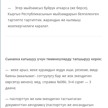
— Эгер мыйзамсыз буйрук аткарса (же берсе),
Кыргыз Республикасынын мыйзамдарын белгиленген
тартипте тартиптик, жарандык же кылмыш
жоопкерчилиги каралат.
Сынакка катышуу үчүн төмөнкүлөрдү тапшыруу керек:
— жеке арыз, жеке курамдын өздүк иши, резюме, өмүр
баяны (маалымат- соттуулугу бар же жок экендигин
көрсөтүү менен); мед. справка №086; 3×4 сүрөт — 3
даана;
— паспорттун же ким экендигин тастыктаган
документтин көчүрмөсү (паспорттун же инсандыгын