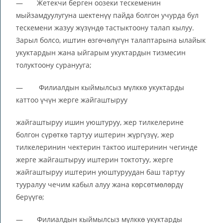
— Жетекчи берген оозеки тескеменин
мыйзамдуулугуна шектенүү пайда болгон учурда бул
тескемени жазуу жүзүндө тастыктоону талап кылуу.
Зарыл болсо, иштин өзгөчөлүгүн талаптарына ылайык
укуктардын жана ыйгарым укуктардын тизмесин
толуктоону суранууга;
— Филиалдын кыймылсыз мүлккө укуктарды
каттоо үчүн жерге жайгаштыруу
жайгаштыруу ишин уюштуруу, жер тилкелерине
болгон сүрөткө тартуу иштерин жүргүзүү, жер
тилкелеринин чектерин тактоо иштеринин чегинде
жерге жайгаштыруу иштерин токтотуу, жерге
жайгаштыруу иштерин уюштуруудан баш тартуу
тууралуу чечим кабыл алуу жана көрсөтмөлөрдү
берүүгө;
— Филиалдын кыймылсыз мүлккө укуктарды