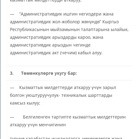
— “Административдик иштин негиздери жана
административдик жол-жоболор жөнүндө” Кыргыз
Республикасынын мыйзамынын талаптарына ылайык,
административдик арыздарды кароо, жана
административдик арыздын чегинде
административдик акт (чечим) кабыл алуу.
3.
Төмөнкүлөргө укугу бар:
— Кызматтык милдеттерди аткаруу үчүн зарыл
болгон уюштуруучулук- техникалык шарттарды
камсыз кылуу;
— Белгиленген тартипте кызматтык милдеттерин
аткаруу үчүн менчигинин
түрүнө карабастан ишканаларга, мекемелерге жана