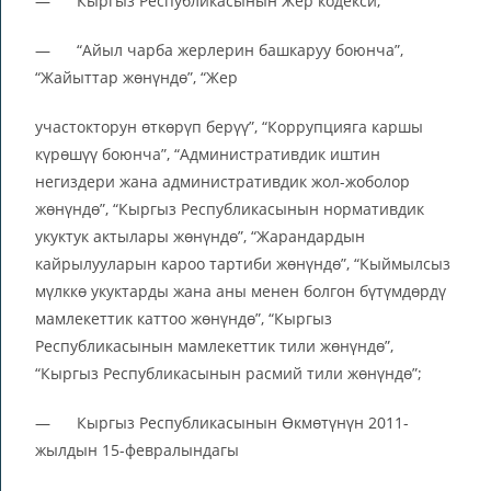
— Кыргыз Республикасынын Жер кодекси;
— “Айыл чарба жерлерин башкаруу боюнча”,
“Жайыттар жөнүндө”, “Жер
участокторун өткөрүп берүү”, “Коррупцияга каршы
күрөшүү боюнча”, “Административдик иштин
негиздери жана административдик жол-жоболор
жөнүндө”, “Кыргыз Республикасынын нормативдик
укуктук актылары жөнүндө”, “Жарандардын
кайрылууларын кароо тартиби жөнүндө”, “Кыймылсыз
мүлккө укуктарды жана аны менен болгон бүтүмдөрдү
мамлекеттик каттоо жөнүндө”, “Кыргыз
Республикасынын мамлекеттик тили жөнүндө”,
“Кыргыз Республикасынын расмий тили жөнүндө”;
— Кыргыз Республикасынын Өкмөтүнүн 2011-
жылдын 15-февралындагы