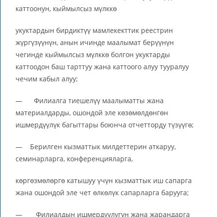
каттоонун, кыймылсыз мүлккө
укуктардын бирдиктүү мамлекекттик реестрин
жүргүзүүнүн, анын ичинде маалымат берүүнүн
чегинде кыймылсыз мүлккө болгон укуктарды
каттоодон баш тарттуу жана каттоого алуу тууралуу
чечим кабыл алуу;
— Филиалга тиешелүү маалыматты жана
материалдарды, ошондой эле көзөмөлдөнгөн
ишмердүүлүк багыттары боюнча отчетторду түзүүгө;
— Берилген кызматтык милдеттерин аткаруу,
семинарларга, конференцияларга,
көргөзмөлөргө катышуу үчүн кызматтык иш сапарга
жана ошондой эле чет өлкөлүк сапарларга барууга;
— Филиалдын ишмердүүлүгүн жана жарандарга