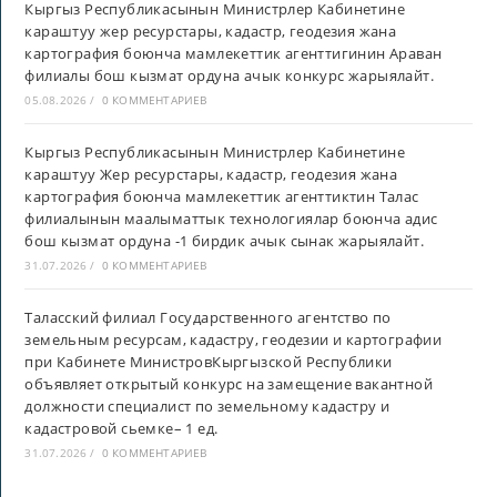
Кыргыз Республикасынын Министрлер Кабинетине
караштуу жер ресурстары, кадастр, геодезия жана
картография боюнча мамлекеттик агенттигинин Араван
филиалы бош кызмат ордуна ачык конкурс жарыялайт.
05.08.2026
/
0 КОММЕНТАРИЕВ
Кыргыз Республикасынын Министрлер Кабинетине
караштуу Жер ресурстары, кадастр, геодезия жана
картография боюнча мамлекеттик агенттиктин Талас
филиалынын маалыматтык технологиялар боюнча адис
бош кызмат ордуна -1 бирдик ачык сынак жарыялайт.
31.07.2026
/
0 КОММЕНТАРИЕВ
Таласский филиал Государственного агентство по
земельным ресурсам, кадастру, геодезии и картографии
при Кабинете МинистровКыргызской Республики
объявляет открытый конкурс на замещение вакантной
должности специалист по земельному кадастру и
кадастровой сьемке– 1 ед.
31.07.2026
/
0 КОММЕНТАРИЕВ