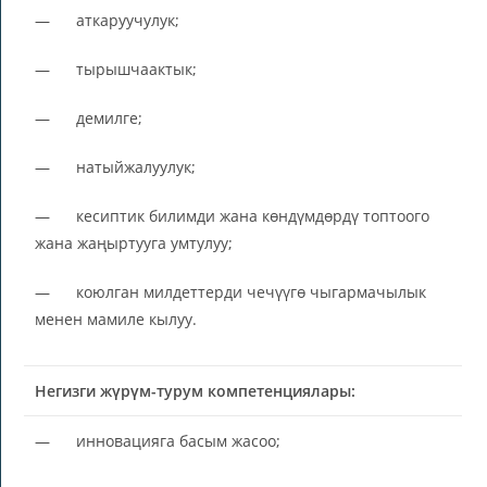
— аткаруучулук;
— тырышчаактык;
— демилге;
— натыйжалуулук;
— кесиптик билимди жана көндүмдөрдү топтоого
жана жаңыртууга умтулуу;
— коюлган милдеттерди чечүүгө чыгармачылык
менен мамиле кылуу.
Негизги жүрүм-турум компетенциялары:
— инновацияга басым жасоо;