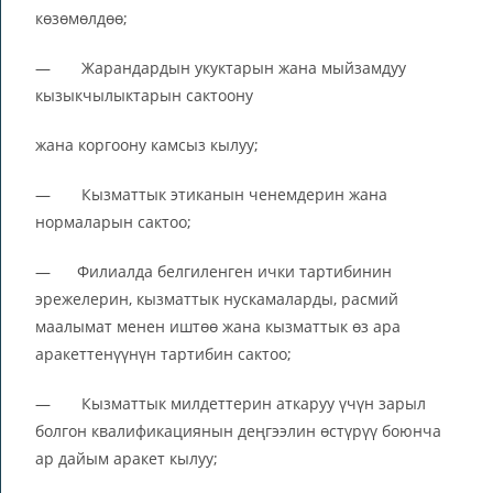
көзөмөлдөө;
— Жарандардын укуктарын жана мыйзамдуу
кызыкчылыктарын сактоону
жана коргоону камсыз кылуу;
— Кызматтык этиканын ченемдерин жана
нормаларын сактоо;
— Филиалда белгиленген ички тартибинин
эрежелерин, кызматтык нускамаларды, расмий
маалымат менен иштөө жана кызматтык өз ара
аракеттенүүнүн тартибин сактоо;
— Кызматтык милдеттерин аткаруу үчүн зарыл
болгон квалификациянын деңгээлин өстүрүү боюнча
ар дайым аракет кылуу;