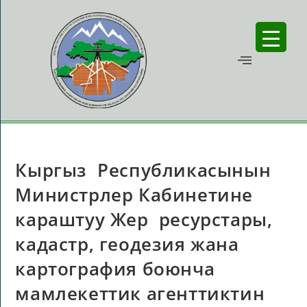
Кыргыз Республикасынын
Министрлер Кабинетине
караштуу Жер ресурстары,
кадастр, геодезия жана
картография боюнча
мамлекеттик агенттиктин