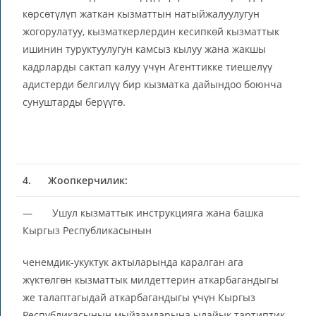
көрсөтүлүп жаткан кызматтын натыйжалуулугун
жогорулатуу, кызматкерлердин кесипкөй кызматтык
ишинин туруктуулугун камсыз кылуу жана жакшы
кадрларды сактап калуу үчүн Агенттикке тиешелүү
адистерди белгилүү бир кызматка дайындоо боюнча
сунуштарды берүүгө.
4.
Жоопкерчилик:
— Ушул кызматтык инструкцияга жана башка
Кыргыз Республикасынын
ченемдик-укуктук актыларында каралган ага
жүктөлгөн кызматтык милдеттерин аткарбагандыгы
же талаптагыдай аткарбагандыгы үчүн Кыргыз
Республикасынын мыйзамдарына ылайык тартиптик