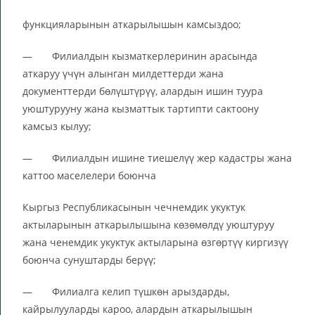
функцияларынын аткарылышын камсыздоо;
— Филиалдын кызматкерлеринин арасында
аткаруу үчүн алынган милдеттерди жана
документтерди бөлүштүрүү, алардын ишин туура
уюштурууну жана кызматтык тартипти сактоону
камсыз кылуу;
— Филиалдын ишине тиешелүү жер кадастры жана
каттоо маселелери боюнча
Кыргыз Республикасынын чечнемдик укуктук
актыларынын аткарылышына көзөмөлдү уюштуруу
жана ченемдик укуктук актыларына өзгөртүү киргизүү
боюнча сунуштарды берүү;
— Филиалга келип түшкөн арыздарды,
кайрылууларды кароо, алардын аткарылышын