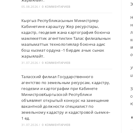
жарыялайт.
Э
05.08.2026
/
0 КОММЕНТАРИЕВ
Н
Кыргыз Республикасынын Министрлер
н
Кабинетине караштуу Жер ресурстары,
л
кадастр, геодезия жана картография боюнча
мамлекеттик агенттиктин Талас филиалынын
к
маалыматтык технологиялар боюнча адис
м
бош кызмат ордуна -1 бирдик ачык сынак
о
жарыялайт.
31.07.2026
/
0 КОММЕНТАРИЕВ
У
и
Таласский филиал Государственного
агентство по земельным ресурсам, кадастру,
геодезии и картографии при Кабинете
З
МинистровКыргызской Республики
с
объявляет открытый конкурс на замещение
ю
вакантной должности специалист по
земельному кадастру и кадастровой сьемке–
1 ед.
31.07.2026
/
0 КОММЕНТАРИЕВ