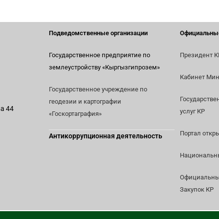
Подведомственные организации
Официальны
Государственное предприятие по
Президент К
землеустройству
«Кыргызгипрозем»
Кабинет Мин
Государственное учреждение по
Государстве
геодезии и картографии
ва 44
услуг КР
«Госкортаграфия»
Портал откр
Антикоррупционная деятельность
Национальны
Официальный
Закупок КР