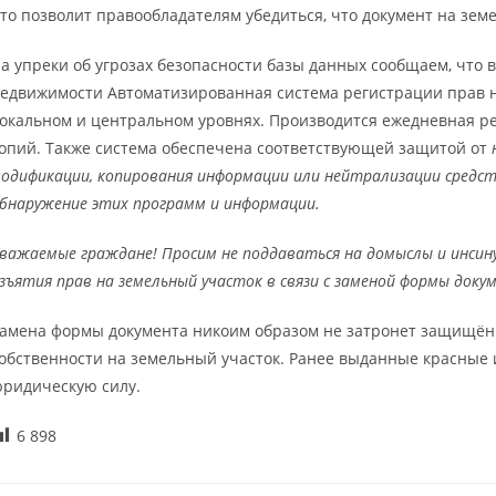
то позволит правообладателям убедиться, что документ на зем
а упреки об угрозах безопасности базы данных сообщаем, что 
едвижимости Автоматизированная система регистрации прав н
окальном и центральном уровнях. Производится ежедневная р
опий. Также система обеспечена соответствующей защитой от
одификации, копирования информации или нейтрализации средс
бнаружение этих программ и информации.
важаемые граждане! Просим не поддаваться на домыслы и инсину
зъятия прав на земельный участок в связи с заменой формы доку
амена формы документа никоим образом не затронет защищён
обственности на земельный участок. Ранее выданные красные 
ридическую силу.
6 898