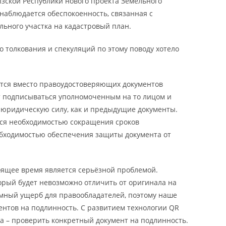
ызской Республики нового проекта Земельного
наблюдается обеспокоенность, связанная с
ного участка на кадастровый план.
о толкования и спекуляций по этому поводу хотело
ется вместо правоудостоверяющих документов
т подписываться уполномоченным на то лицом и
 юридическую силу, как и предыдущие документы.
тся необходимостью сокращения сроков
обходимостью обеспечения защиты документа от
тоящее время является серьёзной проблемой.
орый будет невозможно отличить от оригинала на
ромный ущерб для правообладателей, поэтому наше
ентов на подлинность. С развитием технологии QR
да – проверить конкретный документ на подлинность.