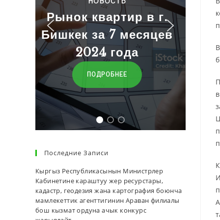
В
НОВОСТЬ
к
Рынок квартир в г.
п
Бишкек за 7 месяцев
В
2024 года
б
ПОДРОБНЕЕ
П
в
з
Ц
п
п
Последние Записи
К
Кыргыз Республикасынын Министрлер
И
Кабинетине караштуу жер ресурстары,
п
кадастр, геодезия жана картография боюнча
мамлекеттик агенттигинин Араван филиалы
А
бош кызмат ордуна ачык конкурс
т