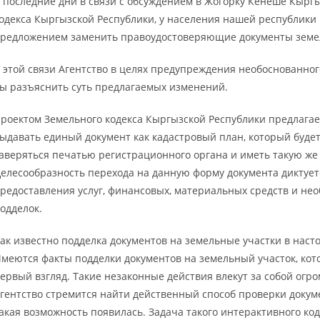
 последние дни в связи с обсуждением в Жогорку Кенеше Кырг
одекса Кыргызской Республики, у населения нашей республики 
редложением заменить правоудостоверяющие документы земель
 этой связи Агентство в целях предупреждения необоснованног
ы разъяснить суть предлагаемых изменений.
роектом Земельного кодекса Кыргызской Республики предлага
ыдавать единый документ как кадастровый план, который буде
аверяться печатью регистрационного органа и иметь такую же
елесообразность перехода на данную форму документа диктуе
редоставления услуг, финансовых, материальных средств и не
одделок.
ак известно подделка документов на земельные участки в нас
меются факты подделки документов на земельный участок, кот
ервый взгляд. Такие незаконные действия влекут за собой ог
гентство стремится найти действенный способ проверки докум
акая возможность появилась. Задача такого интерактивного ко