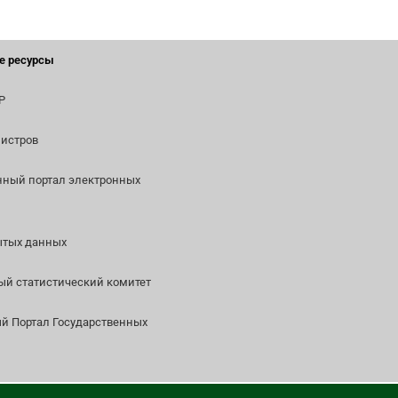
е ресурсы
Р
истров
нный портал электронных
ытых данных
й статистический комитет
 Портал Государственных