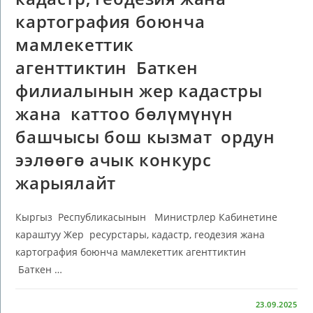
картография боюнча
мамлекеттик
агенттиктин Баткен
филиалынын жер кадастры
жана каттоо бөлүмүнүн
башчысы бош кызмат ордун
ээлөөгө ачык конкурс
жарыялайт
Кыргыз Республикасынын Министрлер Кабинетине
караштуу Жер ресурстары, кадастр, геодезия жана
картография боюнча мамлекеттик агенттиктин
Баткен …
КОММЕНТАРИИ
ОТКЛЮЧЕНЫ
23.09.2025