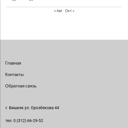
« Авг
Окт »
Главная
Контакты
Обратная связь
г. Бишкек ул. Орозбекова 44
тел. 0 (312) 66-29-52