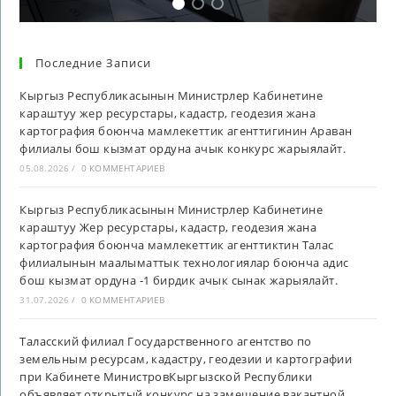
Последние Записи
Кыргыз Республикасынын Министрлер Кабинетине
караштуу жер ресурстары, кадастр, геодезия жана
картография боюнча мамлекеттик агенттигинин Араван
филиалы бош кызмат ордуна ачык конкурс жарыялайт.
05.08.2026
/
0 КОММЕНТАРИЕВ
Кыргыз Республикасынын Министрлер Кабинетине
караштуу Жер ресурстары, кадастр, геодезия жана
картография боюнча мамлекеттик агенттиктин Талас
филиалынын маалыматтык технологиялар боюнча адис
бош кызмат ордуна -1 бирдик ачык сынак жарыялайт.
31.07.2026
/
0 КОММЕНТАРИЕВ
Таласский филиал Государственного агентство по
земельным ресурсам, кадастру, геодезии и картографии
при Кабинете МинистровКыргызской Республики
объявляет открытый конкурс на замещение вакантной