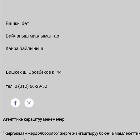
Башкы бет
Байланыш маалыматтар
Кайра байлыныш
Бишкек ш. Орозбеков к. 44
тел. 0 (312) 66-29-52
Агенттике караштуу мекемелер
"Кыргызмамжердолбоорлоо" жерге жайгаштыруу боюнча мамлекетти