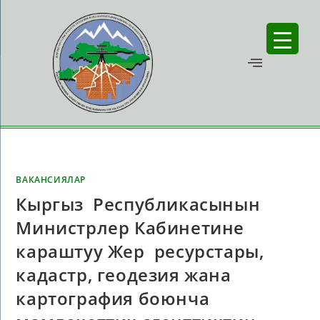
ВАКАНСИЯЛАР
Кыргыз Республикасынын
Министрлер Кабинетине
караштуу Жер ресурстары,
кадастр, геодезия жана
картография боюнча