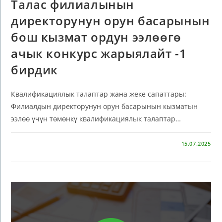
Талас филиалынын
директорунун орун басарынын
бош кызмат ордун ээлөөгө
ачык конкурс жарыялайт -1
бирдик
Квалификациялык талаптар жана жеке сапаттары:
Филиалдын директорунун орун басарынын кызматын
ээлөө үчүн төмөнкү квалификациялык талаптар…
КОММЕНТАРИЙЛЕР ӨЧҮРҮЛГӨН
15.07.2025