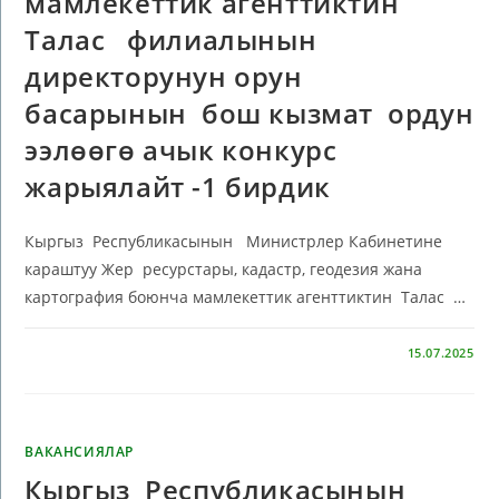
мамлекеттик агенттиктин
Талас филиалынын
директорунун орун
басарынын бош кызмат ордун
ээлөөгө ачык конкурс
жарыялайт -1 бирдик
Кыргыз Республикасынын Министрлер Кабинетине
караштуу Жер ресурстары, кадастр, геодезия жана
картография боюнча мамлекеттик агенттиктин Талас …
КОММЕНТАРИЙЛЕР ӨЧҮРҮЛГӨН
15.07.2025
ВАКАНСИЯЛАР
Кыргыз Республикасынын