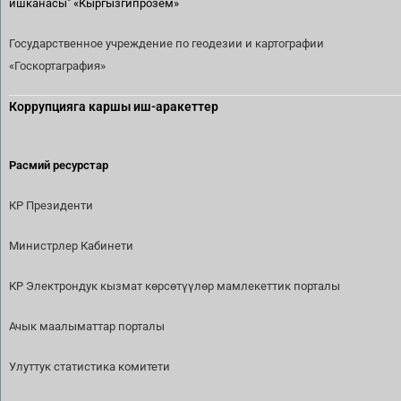
ишканасы"
«Кыргызгипрозем»
Государственное учреждение по геодезии и картографии
«Госкортаграфия»
Коррупцияга каршы иш-аракеттер
Расмий ресурстар
КР Президенти
Министрлер Кабинети
КР Электрондук кызмат көрсөтүүлөр мамлекеттик порталы
Ачык маалыматтар порталы
Улуттук статистика комитети