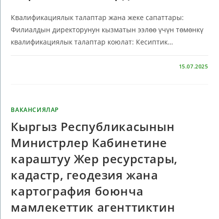
Квалификациялык талаптар жана жеке сапаттары:
Филиалдын директорунун кызматын ээлөө үчүн төмөнкү
квалификациялык талаптар коюлат: Кесиптик…
КОММЕНТАРИЙЛЕР ӨЧҮРҮЛГӨН
15.07.2025
ВАКАНСИЯЛАР
Кыргыз Республикасынын
Министрлер Кабинетине
караштуу Жер ресурстары,
кадастр, геодезия жана
картография боюнча
мамлекеттик агенттиктин