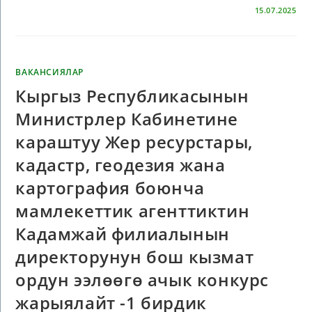
КОММЕНТАРИЙЛЕР ӨЧҮРҮЛГӨН
15.07.2025
ВАКАНСИЯЛАР
Кыргыз Республикасынын
Министрлер Кабинетине
караштуу Жер ресурстары,
кадастр, геодезия жана
картография боюнча
мамлекеттик агенттиктин
Кадамжай филиалынын
директорунун бош кызмат
ордун ээлөөгө ачык конкурс
жарыялайт -1 бирдик