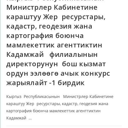
Министрлер Кабинетине
караштуу Жер ресурстары,
кадастр, геодезия жана
картография боюнча
мамлекеттик агенттиктин
Кадамжай филиалынын
директорунун бош кызмат
ордун ээлөөгө ачык конкурс
жарыялайт -1 бирдик
Кыргыз Республикасынын Министрлер Кабинетине
караштуу Жер ресурстары, кадастр, геодезия жана
картография боюнча мамлекеттик агенттиктин
Кадамжай …