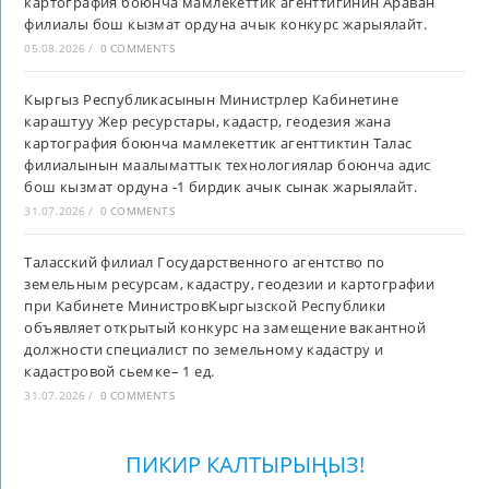
картография боюнча мамлекеттик агенттигинин Араван
филиалы бош кызмат ордуна ачык конкурс жарыялайт.
05.08.2026
/
0 COMMENTS
Кыргыз Республикасынын Министрлер Кабинетине
караштуу Жер ресурстары, кадастр, геодезия жана
картография боюнча мамлекеттик агенттиктин Талас
филиалынын маалыматтык технологиялар боюнча адис
бош кызмат ордуна -1 бирдик ачык сынак жарыялайт.
31.07.2026
/
0 COMMENTS
Таласский филиал Государственного агентство по
земельным ресурсам, кадастру, геодезии и картографии
при Кабинете МинистровКыргызской Республики
объявляет открытый конкурс на замещение вакантной
должности специалист по земельному кадастру и
кадастровой сьемке– 1 ед.
31.07.2026
/
0 COMMENTS
ПИКИР КАЛТЫРЫҢЫЗ!