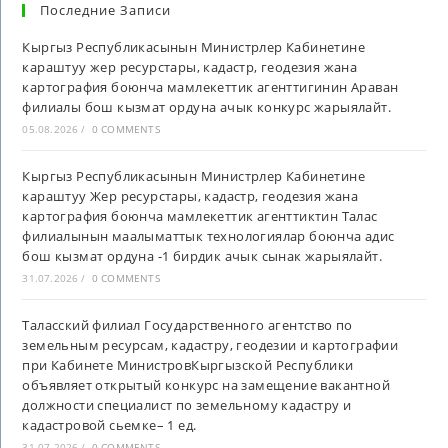
Последние Записи
Кыргыз Республикасынын Министрлер Кабинетине
караштуу жер ресурстары, кадастр, геодезия жана
картография боюнча мамлекеттик агенттигинин Араван
филиалы бош кызмат ордуна ачык конкурс жарыялайт.
05.08.2026
/
0 COMMENTS
Кыргыз Республикасынын Министрлер Кабинетине
караштуу Жер ресурстары, кадастр, геодезия жана
картография боюнча мамлекеттик агенттиктин Талас
филиалынын маалыматтык технологиялар боюнча адис
бош кызмат ордуна -1 бирдик ачык сынак жарыялайт.
31.07.2026
/
0 COMMENTS
Таласский филиал Государственного агентство по
земельным ресурсам, кадастру, геодезии и картографии
при Кабинете МинистровКыргызской Республики
объявляет открытый конкурс на замещение вакантной
должности специалист по земельному кадастру и
кадастровой сьемке– 1 ед.
31.07.2026
/
0 COMMENTS