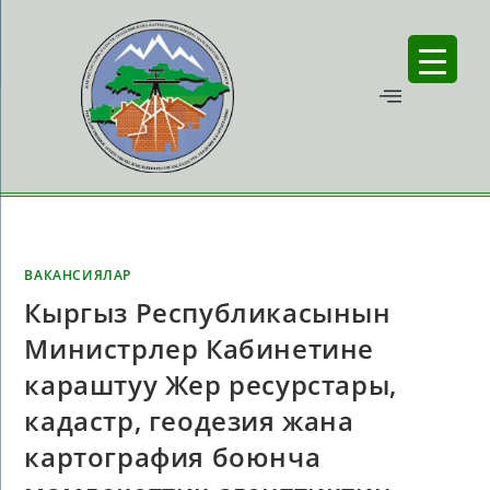
ВАКАНСИЯЛАР
Кыргыз Республикасынын
Министрлер Кабинетине
караштуу Жер ресурстары,
кадастр, геодезия жана
картография боюнча