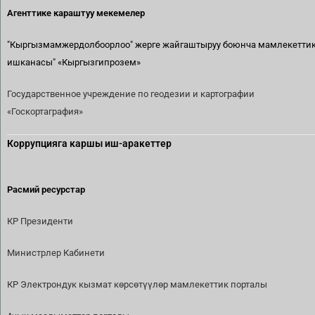
Агенттике караштуу мекемелер
"Кыргызмамжердолбоорлоо" жерге жайгаштыруу боюнча мамлекетти
ишканасы"
«Кыргызгипрозем»
Государственное учреждение по геодезии и картографии
«Госкортаграфия»
Коррупцияга каршы иш-аракеттер
Расмий ресурстар
КР Президенти
Министрлер Кабинети
КР Электрондук кызмат көрсөтүүлөр мамлекеттик порталы