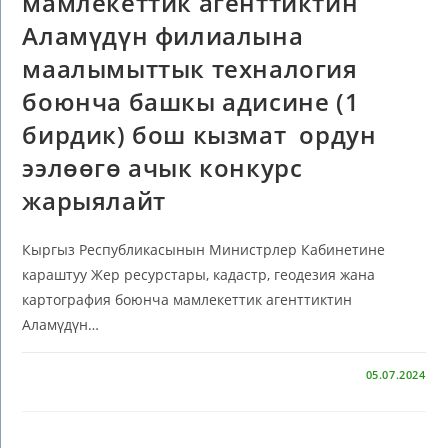
мамлекеттик агенттиктин
Аламүдүн филиалына
маалымыттык техналогия
боюнча башкы адисине (1
бирдик) бош кызмат ордун
ээлөөгө ачык конкурс
жарыялайт
Кыргыз Республикасынын Министрлер Кабинетине
караштуу Жер ресурстары, кадастр, геодезия жана
картография боюнча мамлекеттик агенттиктин
Аламүдүн…
КОММЕНТАРИЙЛЕР ӨЧҮРҮЛГӨН
05.07.2024