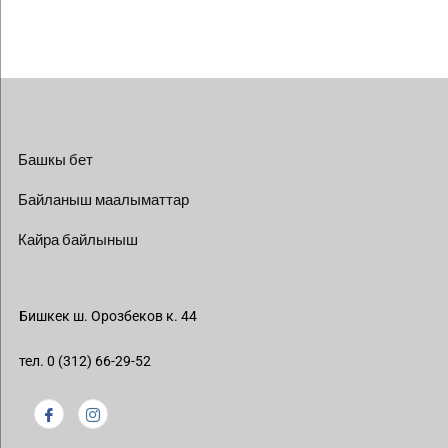
Башкы бет
Байланыш маалыматтар
Кайра байлыныш
Бишкек ш. Орозбеков к. 44
тел. 0 (312) 66-29-52